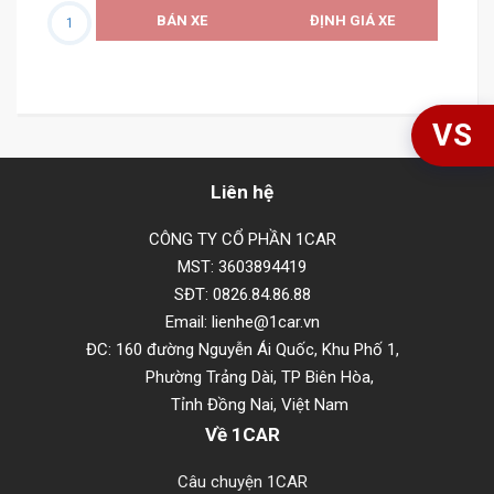
BÁN XE
ĐỊNH GIÁ XE
1
VS
Liên hệ
CÔNG TY CỔ PHẦN 1CAR
MST: 3603894419
SĐT: 0826.84.86.88
Email: lienhe@1car.vn
ĐC: 160 đường Nguyễn Ái Quốc, Khu Phố 1,
Phường Trảng Dài, TP Biên Hòa,
Tỉnh Đồng Nai, Việt Nam
Về 1CAR
Câu chuyện 1CAR