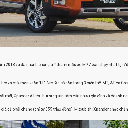
ăm 2018 và đã nhanh chóng trở thành mẫu xe MPV bán chạy nhất tại Vi
 lực và mô-men xoắn 141 Nm. Xe có sẵn trong 3 biến thể: MT, AT và Cros
i thoải mái, Xpander đã thu hút sự quan tâm của nhiều gia đình và doanh n
giá cả phải chăng (chỉ từ 555 triệu đồng), Mitsubishi Xpander chắc chắ