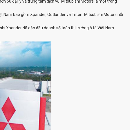
n 50 đại lý và trung tâm dịch vụ. Mitsubishi Motors là một trong
iệt Nam bao gồm Xpander, Outlander và Triton. Mitsubishi Motors nổi
ishi Xpander đã dẫn đầu doanh số toàn thị trường ô tô Việt Nam