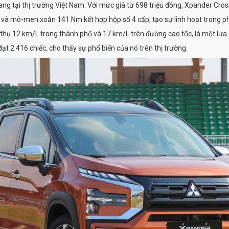
ng tại thị trường Việt Nam. Với mức giá từ 698 triệu đồng, Xpander Cros
c và mô-men xoắn 141 Nm kết hợp hộp số 4 cấp, tạo sự linh hoạt trong ph
u thụ 12 km/L trong thành phố và 17 km/L trên đường cao tốc, là một lự
 2.416 chiếc, cho thấy sự phổ biến của nó trên thị trường.