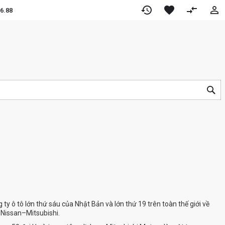
restore
favorite
compare_arrows
per
6.88
TÌ
KI
ty ô tô lớn thứ sáu của Nhật Bản và lớn thứ 19 trên toàn thế giới về
–Nissan–Mitsubishi.