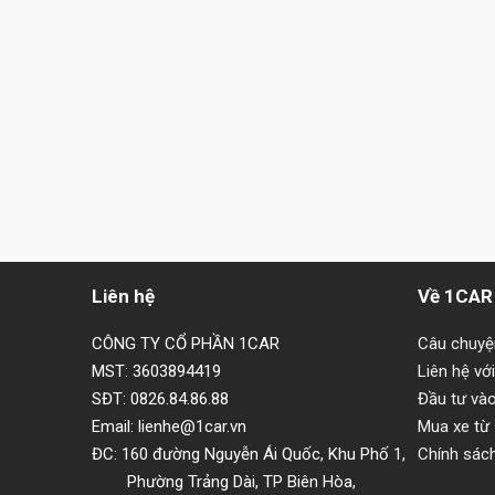
Liên hệ
Về 1CAR
CÔNG TY CỔ PHẦN 1CAR
Câu chuy
MST: 3603894419
Liên hệ vớ
SĐT: 0826.84.86.88
Đầu tư và
Email: lienhe@1car.vn
Mua xe từ
ĐC: 160 đường Nguyễn Ái Quốc, Khu Phố 1,
Chính sác
Phường Trảng Dài, TP Biên Hòa,