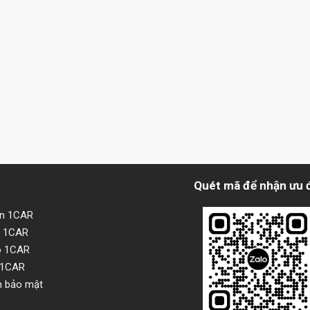
Quét mã để nhận ưu 
ện 1CAR
i 1CAR
o 1CAR
 1CAR
h bảo mật