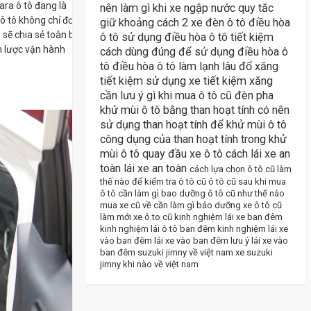
ra ô tô đang là
nên làm gì khi xe ngập nước
quy tắc
ô tô không chỉ đơn
giữ khoảng cách 2 xe
đèn ô tô
điều hòa
 sẽ chia sẻ toàn bộ
ô tô
sử dụng điều hòa ô tô tiết kiệm
n lược vận hành
cách dùng đúng để sử dụng điều hòa ô
tô
điều hòa ô tô làm lạnh lâu
đổ xăng
tiết kiệm
sử dụng xe tiết kiệm xăng
cần lưu ý gì khi mua ô tô cũ
đèn pha
khử mùi ô tô bằng than hoạt tính
có nên
sử dụng than hoạt tính để khử mùi ô tô
công dụng của than hoạt tính trong khử
mùi ô tô
quay đầu xe ô tô
cách lái xe an
toàn
lái xe an toàn
cách lựa chọn ô tô cũ
làm
thế nào để kiểm tra ô tô cũ
ô tô cũ
sau khi mua
ô tô cần làm gì
bao dưỡng ô tô cũ như thế nào
mua xe cũ về cần làm gì
bảo dưỡng xe ô tô cũ
làm mới xe ô to cũ
kinh nghiệm lái xe ban đêm
kinh nghiệm lái ô tô ban đêm
kinh nghiệm lái xe
vào ban đêm
lái xe vào ban đêm
lưu ý lái xe vào
ban đêm
suzuki jimny về việt nam
xe suzuki
jimny khi nào về việt nam