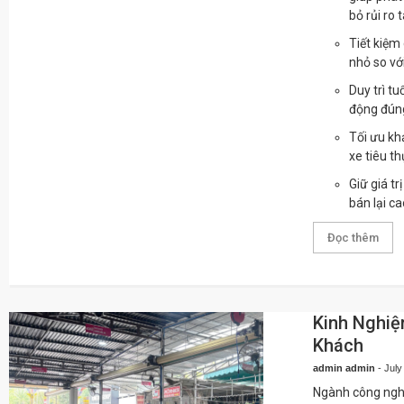
bỏ rủi ro t
Tiết kiệm 
nhỏ so vớ
Duy trì t
động đúng
Tối ưu khả
xe tiêu th
Giữ giá tr
bán lại c
Đọc thêm
Kinh Nghiệ
Khách
admin admin
-
July
Ngành công nghi