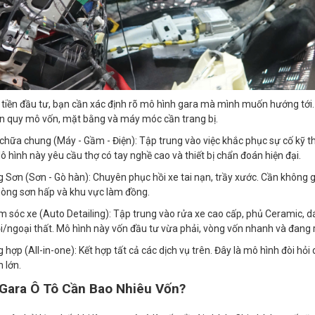
 tiền đầu tư, bạn cần xác định rõ mô hình gara mà mình muốn hướng tới.
đến quy mô vốn, mặt bằng và máy móc cần trang bị.
chữa chung (Máy - Gầm - Điện): Tập trung vào việc khắc phục sự cố kỹ 
ô hình này yêu cầu thợ có tay nghề cao và thiết bị chẩn đoán hiện đại.
 Sơn (Sơn - Gò hàn): Chuyên phục hồi xe tai nạn, trầy xước. Cần không 
òng sơn hấp và khu vực làm đồng.
 sóc xe (Auto Detailing): Tập trung vào rửa xe cao cấp, phủ Ceramic, d
ội/ngoại thất. Mô hình này vốn đầu tư vừa phải, vòng vốn nhanh và đang r
hợp (All-in-one): Kết hợp tất cả các dịch vụ trên. Đây là mô hình đòi hỏi 
 lớn.
 Gara Ô Tô Cần Bao Nhiêu Vốn?