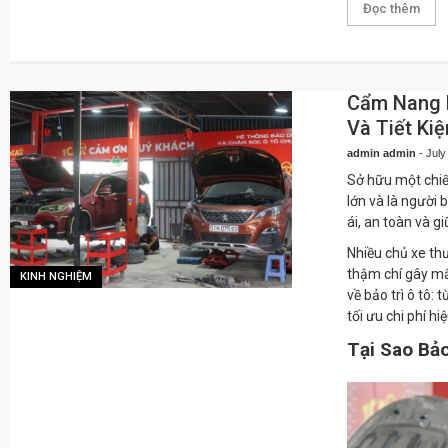
Đọc thêm
Cẩm Nang B
Và Tiết Kiệ
admin admin
-
July
Sở hữu một chiế
lớn và là người
ái, an toàn và gi
Nhiều chủ xe thư
thậm chí gây mất
KINH NGHIỆM
về bảo trì ô tô:
tối ưu chi phí hi
Tại Sao Bảo