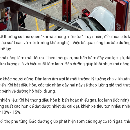
 xế thường có thói quen "khi nào hỏng mới sửa". Tuy nhiên, điều hòa ô tô l
 áp suất cao và môi trường khắc nghiệt. Việc bỏ qua công tác bảo dưỡng
hệ lụy:
hả năng làm mát tối ưu: Theo thời gian, bụi bẩn bám đầy vào lọc gió, d
lưu lượng gió và hiệu suất làm lạnh. Bảo dưỡng giúp khôi phục khả năn
c khỏe người dùng: Dàn lạnh ẩm ướt là môi trường lý tưởng cho vi khuẩn
riển. Khi bật điều hòa, các tác nhân gây hại này sẽ theo luồng gió thổi trực
c bệnh về đường hô hấp, dị ứng.
nhiên liệu: Khi hệ thống điều hòa bị bẩn hoặc thiếu gas, lốc lạnh (lốc nén)
ng suất cao hơn để đạt được nhiệt độ cài đặt, khiến xe tiêu tốn nhiều nhiê
 10% - 15%.
ổi thọ phụ tùng: Bảo dưỡng giúp phát hiện sớm các nguy cơ rò rỉ gas, thiế