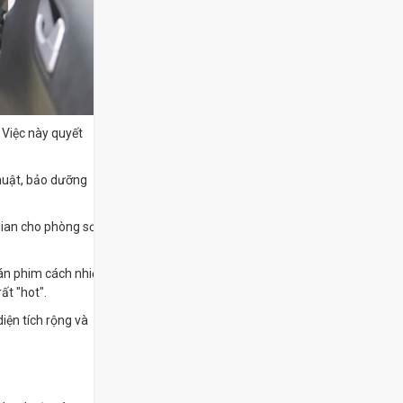
 Việc này quyết
thuật, bảo dưỡng
gian cho phòng sơn
án phim cách nhiệt,
ất "hot".
diện tích rộng và