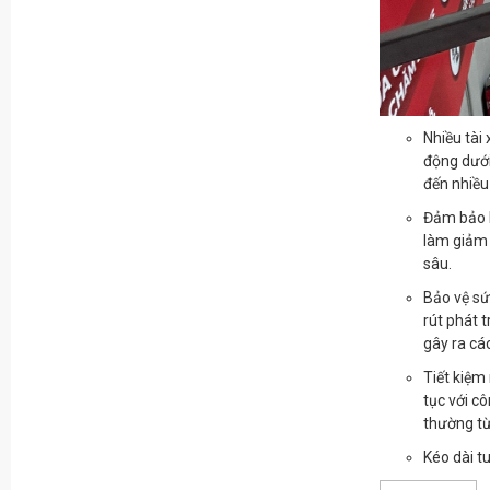
Nhiều tài
động dưới
đến nhiều 
Đảm bảo k
làm giảm 
sâu.
Bảo vệ sứ
rút phát t
gây ra cá
Tiết kiệm 
tục với cô
thường từ
Kéo dài tu