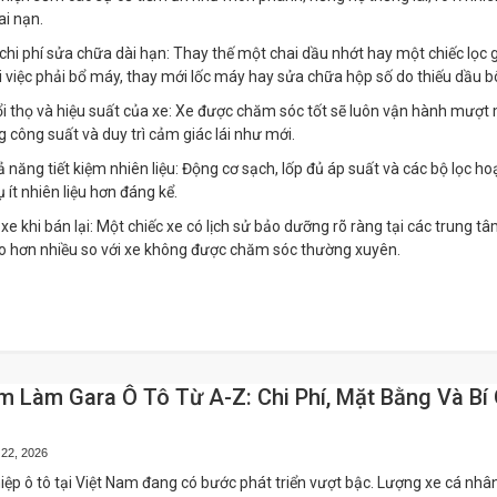
ai nạn.
chi phí sửa chữa dài hạn: Thay thế một chai dầu nhớt hay một chiếc lọc gi
i việc phải bổ máy, thay mới lốc máy hay sửa chữa hộp số do thiếu dầu bô
uổi thọ và hiệu suất của xe: Xe được chăm sóc tốt sẽ luôn vận hành mượt
 công suất và duy trì cảm giác lái như mới.
 năng tiết kiệm nhiên liệu: Động cơ sạch, lốp đủ áp suất và các bộ lọc ho
ụ ít nhiên liệu hơn đáng kể.
ị xe khi bán lại: Một chiếc xe có lịch sử bảo dưỡng rõ ràng tại các trung tâ
ao hơn nhiều so với xe không được chăm sóc thường xuyên.
m Làm Gara Ô Tô Từ A-Z: Chi Phí, Mặt Bằng Và Bí
 22, 2026
ệp ô tô tại Việt Nam đang có bước phát triển vượt bậc. Lượng xe cá nhâ