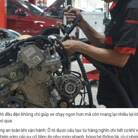
ô tô đều đặn không chỉ giúp xe chạy ngon hơn mà còn mang lại nhiều lợi í
bỏ qua:
 an toàn khi vận hành: Ô tô được cấu tạo từ hàng nghìn chi tiết cơ khí và
hiện sớm các sự cố tiềm ẩn như mòn phanh, hỏng hệ thống lái, rò rỉ nhiên l