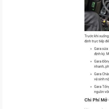
Trước khi xuống
định trực tiếp 
Gara sửa 
định kỳ. M
Gara Đồng
nhanh, ph
Gara Chăm
vệ sinh n
Gara Tổng 
nguồn vốn
Chi Phí Mở