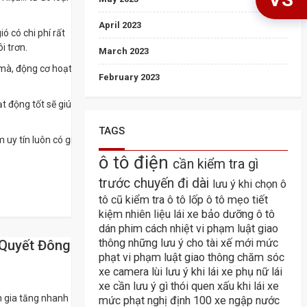
April 2023
ó có chi phí rất
i trơn.
March 2023
 mà, động cơ hoạt
February 2023
ạt động tốt sẽ giúp
TAGS
m uy tín luôn có giá
ô tô điện
cần kiểm tra gì
trước chuyến đi dài
lưu ý khi chọn ô
tô cũ
kiểm tra ô tô
lốp ô tô
mẹo tiết
kiệm nhiên liệu lái xe
bảo dưỡng ô tô
dán phim cách nhiệt
vi phạm luật giao
thông
những lưu ý cho tài xế mới
mức
 Quyết Đông
phạt vi phạm luật giao thông
chăm sóc
xe
camera lùi
lưu ý khi lái xe
phụ nữ lái
xe cần lưu ý gì
thói quen xấu khi lái xe
n gia tăng nhanh
mức phạt nghị định 100
xe ngập nước