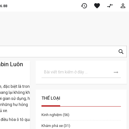
restore
favorite
compare_arrows
per
6.88
TÌ
KI
abin Luôn
Tìm
TÌM
kiếm
KIẾM
, đặc biệt là trong
ang lại không khí
THỂ LOẠI
i gian sử dụng, hệ
nh những hư hỏng
ủ xe.
Kinh nghiệm (56)
 điều hòa ô tô qua
Khám phá xe (31)