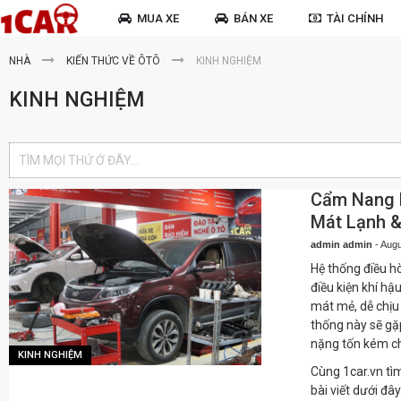
MUA XE
BÁN XE
TÀI CHÍNH
NHÀ
KIẾN THỨC VỀ ÔTÔ
KINH NGHIỆM
KINH NGHIỆM
Cẩm Nang B
Mát Lạnh &
admin admin
-
Augu
Hệ thống điều hò
điều kiện khí hậ
mát mẻ, dễ chịu
thống này sẽ gặp
nặng tốn kém chi
KINH NGHIỆM
Cùng 1car.vn tìm
bài viết dưới đây