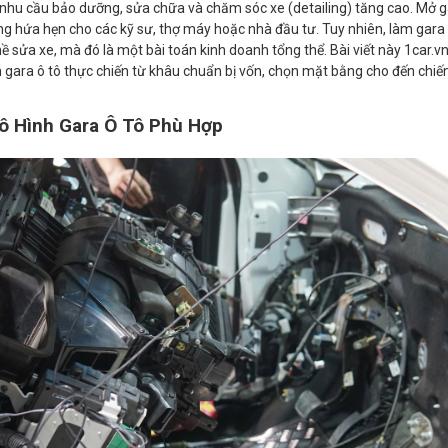
nhu cầu bảo dưỡng, sửa chữa và chăm sóc xe (detailing) tăng cao. Mở ga
g hứa hẹn cho các kỹ sư, thợ máy hoặc nhà đầu tư. Tuy nhiên, làm gara 
hề sửa xe, mà đó là một bài toán kinh doanh tổng thể. Bài viết này 1car.vn
 gara ô tô thực chiến từ khâu chuẩn bị vốn, chọn mặt bằng cho đến chiế
ô Hình Gara Ô Tô Phù Hợp