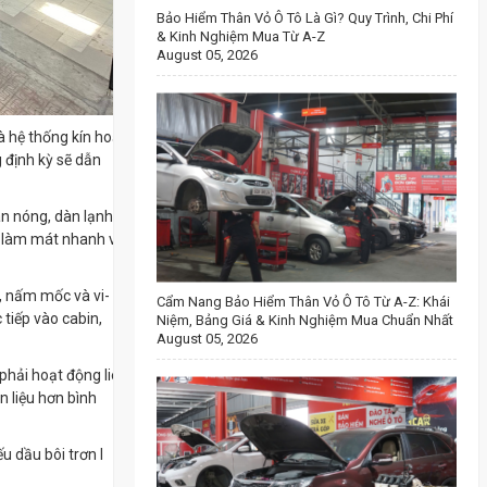
Bảo Hiểm Thân Vỏ Ô Tô Là Gì? Quy Trình, Chi Phí
& Kinh Nghiệm Mua Từ A-Z
August 05, 2026
à hệ thống kín hoạt
 định kỳ sẽ dẫn
àn nóng, dàn lạnh
g làm mát nhanh và
, nấm mốc và vi-
Cẩm Nang Bảo Hiểm Thân Vỏ Ô Tô Từ A-Z: Khái
 tiếp vào cabin,
Niệm, Bảng Giá & Kinh Nghiệm Mua Chuẩn Nhất
August 05, 2026
 phải hoạt động liên
n liệu hơn bình
u dầu bôi trơn l