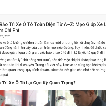
ảo Trì Xe Ô Tô Toàn Diện Từ A–Z: Mẹo Giúp Xe 
m Chi Phí
 23, 2026
c xe ô tô không chỉ đơn thuần là mua một phương tiện di chuyển, mà đó 
 bạn đồng hành tin cậy của bạn trên mọi nẻo đường. Tuy nhiên, để chiếc 
ữ được giá trị qua thời gian, việc bảo trì xe ô tô định kỳ là yếu tố quyết định
ờng có tâm lý "chờ hỏng mới sửa", dẫn đến việc chi phí khắc phục tăng lê
 an toàn khi di chuyển. Trong bài viết này, 1car.vn sẽ cùng bạn khám ph
 từ tầm quan trọng, quy trình chuẩn, các mốc thời gian cần nhớ đến nhữn
ệu quả.
 Trì Xe Ô Tô Lại Cực Kỳ Quan Trọng?