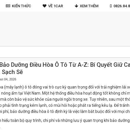
KIẾN THỨC
VỀ 1CAR
XEM THÊM
0826.84.8
ảo Dưỡng Điều Hòa Ô Tô Từ A-Z: Bí Quyết Giữ C
 Sạch Sẽ
st 04, 2026
a (máy lạnh) ô tô đóng vai trò cực kỳ quan trọng đối với trải nghiệm lái xe
u nóng ẩm tại Việt Nam. Một hệ thống điều hòa hoạt động tốt không chỉ m
 mà còn bảo vệ sức khỏe của người ngồi trong xe. Tuy nhiên, sau một thờ
 phải tình trạng kém lạnh, có mùi hôi hoặc phát ra tiếng kêu lạ. Để trá
 phí, bảo dưỡng điều hòa ô tô định kỳ là việc làm bắt buộc đối với mọi ch
 hiểu toàn bộ quy trình, chi phí và những lưu ý quan trọng khi bảo dưỡng
.