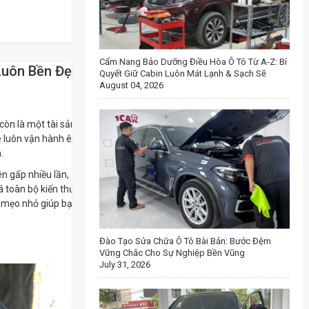
Cẩm Nang Bảo Dưỡng Điều Hòa Ô Tô Từ A-Z: Bí
Luôn Bền Đẹp
Quyết Giữ Cabin Luôn Mát Lạnh & Sạch Sẽ
August 04, 2026
còn là một tài sản
xe luôn vận hành êm
.
n gấp nhiều lần,
á toàn bộ kiến thức
g mẹo nhỏ giúp bạn
Đào Tạo Sửa Chữa Ô Tô Bài Bản: Bước Đệm
Vững Chắc Cho Sự Nghiệp Bền Vũng
July 31, 2026