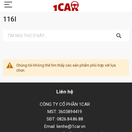
116I
TÌM
KIẾM
Chúng tôi không thể tìm thấy các sản phẩm phù hợp với lựa
chọn.
Liên hệ
CÔNG TY CỔ PHẦN 1CAR
MST: 3603894419
SĐT: 0826.84.86.88
Email: lienhe@1car.vn