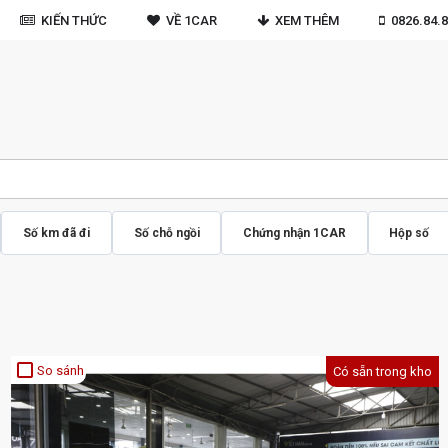
KIẾN THỨC
VỀ 1CAR
XEM THÊM
0826.84.8
Số km đã đi
Số chỗ ngồi
Chứng nhận 1CAR
Hộp số
crop_square
So sánh
Có sẵn trong kho