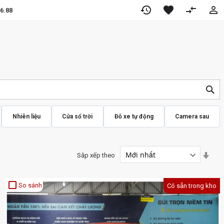
restore
favorite
compare_arrows
per
6.88
TÌ
KI
Nhiên liệu
Cửa sổ trời
Đỗ xe tự động
Camera sau
Đặt
Sắp xếp theo
hướ
tăng
dần
crop_square
So sánh
Có sẵn trong kho