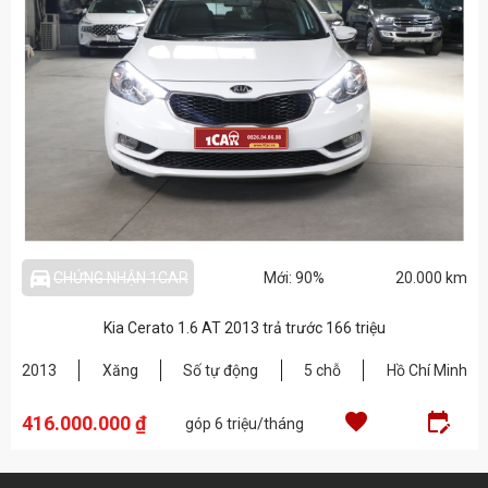
directions_car_filled_outlined
CHỨNG NHẬN 1CAR
Mới: 90%
20.000 km
Kia Cerato 1.6 AT 2013 trả trước 166 triệu
2013
Xăng
Số tự động
5 chỗ
Hồ Chí Minh
favorite
edit
416.000.000 ₫
góp 6 triệu/tháng