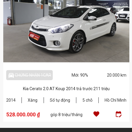
directions_car_filled_outlined
CHỨNG NHẬN 1CAR
Mới: 90%
20.000 km
Kia Cerato 2.0 AT Koup 2014 trả trước 211 triệu
2014
Xăng
Số tự động
5 chỗ
Hồ Chí Minh
_calendar_rounded_outlined
favorite
edit
528.000.000 ₫
góp 8 triệu/tháng