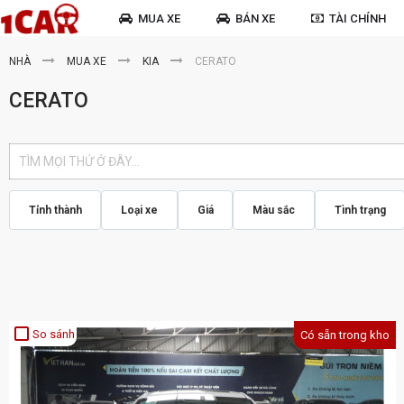
MUA XE
BÁN XE
TÀI CHÍNH
NHÀ
MUA XE
KIA
CERATO
CERATO
Tỉnh thành
Loại xe
Giá
Màu sắc
Tình trạng
crop_square
So sánh
Có sẵn trong kho