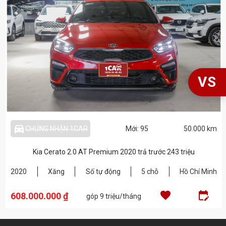
VS
directions_car_filled_outlined
CHỨNG NHẬN 1CAR
Mới: 95
50.000 km
Kia Cerato 2.0 AT Premium 2020 trả trước 243 triệu
2020
Xăng
Số tự động
5 chỗ
Hồ Chí Minh
_calendar_rounded_outlined
favorite
edi
608.000.000 ₫
góp 9 triệu/tháng