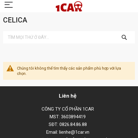
CELICA
TÌM
KIẾM
Chúng tôi không thể tìm thấy các sản phẩm phù hợp với lựa
chọn.
Liên hệ
CÔNG TY CỔ PHẦN 1CAR
MST: 3603894419
SĐT: 0826.84.86.88
Email: lienhe@1car.vn