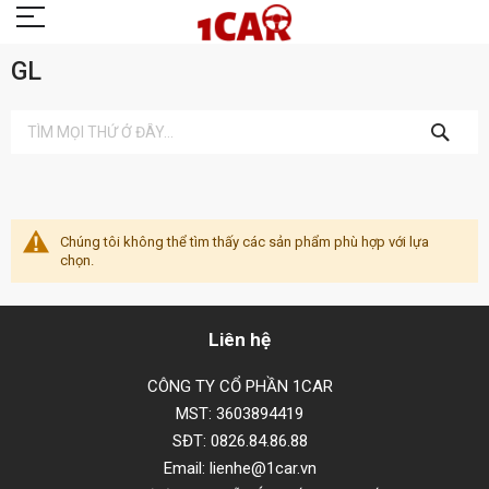
GL
TÌM
KIẾM
Chúng tôi không thể tìm thấy các sản phẩm phù hợp với lựa
chọn.
Liên hệ
CÔNG TY CỔ PHẦN 1CAR
MST: 3603894419
SĐT: 0826.84.86.88
Email: lienhe@1car.vn