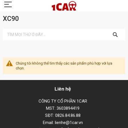
XC90
TÌM
KIẾM
Chúng tôi không thể tìm thấy các sản phẩm phù hợp với lựa
chọn.
Liên hệ
CÔNG TY CỔ PHẦN 1CAR
MST: 3603894419
SĐT: 0826.84.86.88
Email: lienhe@1car.vn