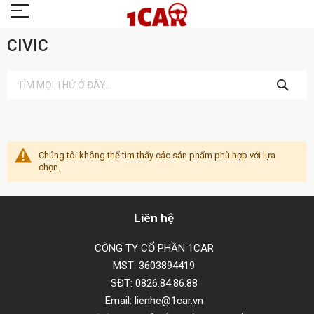
CIVIC
TÌM
KIẾM
Chúng tôi không thể tìm thấy các sản phẩm phù hợp với lựa
chọn.
Liên hệ
CÔNG TY CỔ PHẦN 1CAR
MST: 3603894419
SĐT: 0826.84.86.88
Email: lienhe@1car.vn