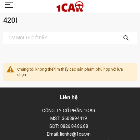
420I
TÌM
KIẾM
Chúng tôi không thể tìm thấy các sản phẩm phù hợp với lựa
chọn.
Liên hệ
CÔNG TY CỔ PHẦN 1CAR
MST: 3603894419
SĐT: 0826.84.86.88
Email: lienhe@1car.vn