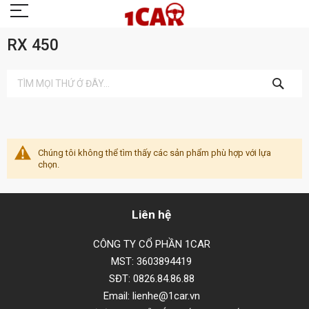
RX 450
TÌM
KIẾM
Chúng tôi không thể tìm thấy các sản phẩm phù hợp với lựa
chọn.
Liên hệ
CÔNG TY CỔ PHẦN 1CAR
MST: 3603894419
SĐT: 0826.84.86.88
Email: lienhe@1car.vn