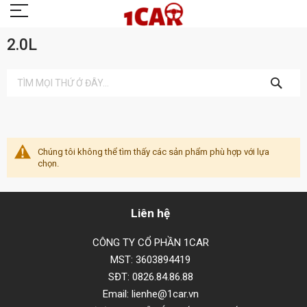
2.0L
TÌM
KIẾM
Chúng tôi không thể tìm thấy các sản phẩm phù hợp với lựa
chọn.
Liên hệ
CÔNG TY CỔ PHẦN 1CAR
MST: 3603894419
SĐT: 0826.84.86.88
Email: lienhe@1car.vn