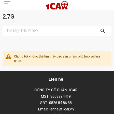
2.7G
TÌM
KIẾM
Chúng tôi không thể tìm thấy các sản phẩm phù hợp với lựa
chọn.
Liên hệ
CÔNG TY CỔ PHẦN 1CAR
MST: 3603894419
SĐT: 0826.84.86.88
Email: lienhe@1car.vn