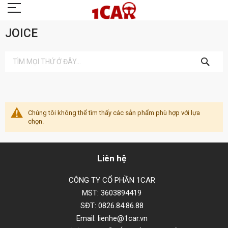
JOICE
TÌM
KIẾM
Chúng tôi không thể tìm thấy các sản phẩm phù hợp với lựa
chọn.
Liên hệ
CÔNG TY CỔ PHẦN 1CAR
MST: 3603894419
SĐT: 0826.84.86.88
Email: lienhe@1car.vn