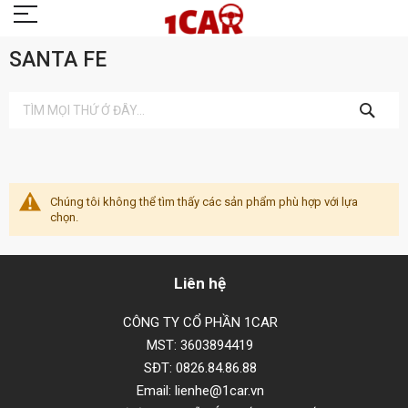
SANTA FE
TÌM
KIẾM
Chúng tôi không thể tìm thấy các sản phẩm phù hợp với lựa
chọn.
Liên hệ
CÔNG TY CỔ PHẦN 1CAR
MST: 3603894419
SĐT: 0826.84.86.88
Email: lienhe@1car.vn