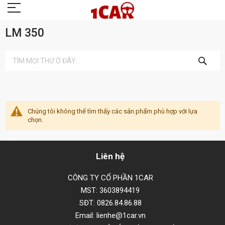
LM 350
TÌM
KIẾM
Chúng tôi không thể tìm thấy các sản phẩm phù hợp với lựa
chọn.
Liên hệ
CÔNG TY CỔ PHẦN 1CAR
MST: 3603894419
SĐT: 0826.84.86.88
Email: lienhe@1car.vn