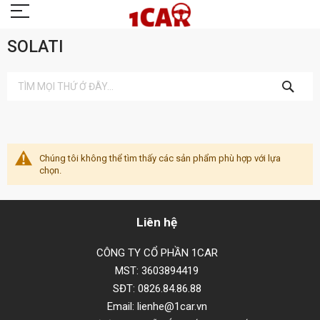
SOLATI
TÌM
KIẾM
Chúng tôi không thể tìm thấy các sản phẩm phù hợp với lựa
chọn.
Liên hệ
CÔNG TY CỔ PHẦN 1CAR
MST: 3603894419
SĐT: 0826.84.86.88
Email: lienhe@1car.vn