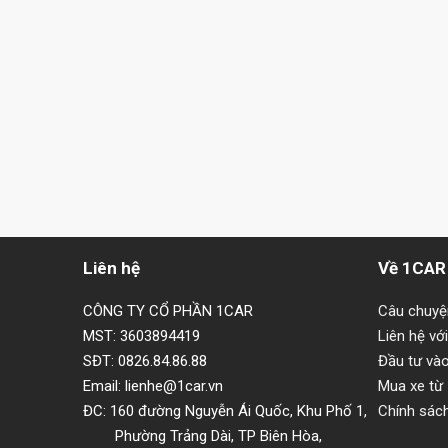
Liên hệ
Về 1CAR
CÔNG TY CỔ PHẦN 1CAR
Câu chuy
MST: 3603894419
Liên hệ vớ
SĐT: 0826.84.86.88
Đầu tư và
Email: lienhe@1car.vn
Mua xe từ
ĐC: 160 đường Nguyễn Ái Quốc, Khu Phố 1,
Chính sác
Phường Trảng Dài, TP Biên Hòa,