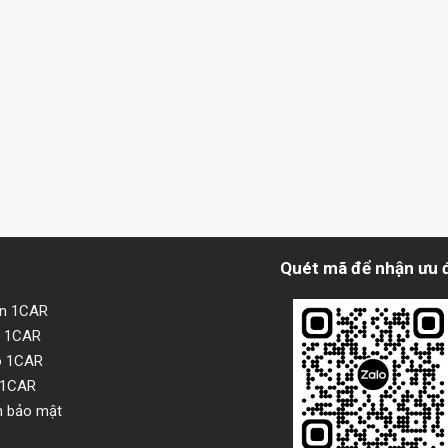
Quét mã để nhận ưu 
ện 1CAR
i 1CAR
o 1CAR
 1CAR
h bảo mật