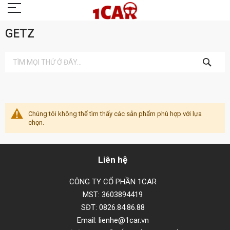
GETZ
TÌM
KIẾM
Chúng tôi không thể tìm thấy các sản phẩm phù hợp với lựa
chọn.
Liên hệ
CÔNG TY CỔ PHẦN 1CAR
MST: 3603894419
SĐT: 0826.84.86.88
Email: lienhe@1car.vn