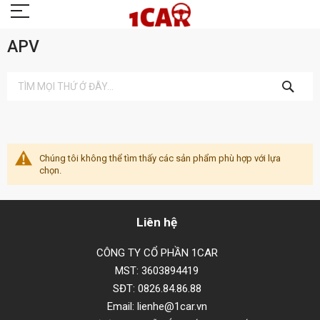
APV
TÌM
KIẾM
Chúng tôi không thể tìm thấy các sản phẩm phù hợp với lựa
chọn.
Liên hệ
CÔNG TY CỔ PHẦN 1CAR
MST: 3603894419
SĐT: 0826.84.86.88
Email: lienhe@1car.vn