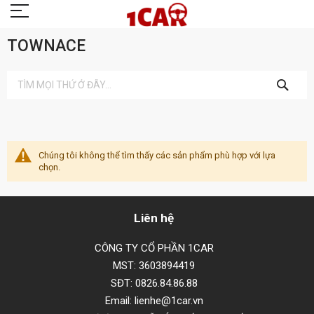
TOWNACE
TÌM
KIẾM
Chúng tôi không thể tìm thấy các sản phẩm phù hợp với lựa
chọn.
Liên hệ
CÔNG TY CỔ PHẦN 1CAR
MST: 3603894419
SĐT: 0826.84.86.88
Email: lienhe@1car.vn