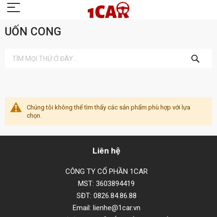
UỐN CONG
TÌM
KIẾM
Chúng tôi không thể tìm thấy các sản phẩm phù hợp với lựa
chọn.
Liên hệ
CÔNG TY CỔ PHẦN 1CAR
MST: 3603894419
SĐT: 0826.84.86.88
Email: lienhe@1car.vn