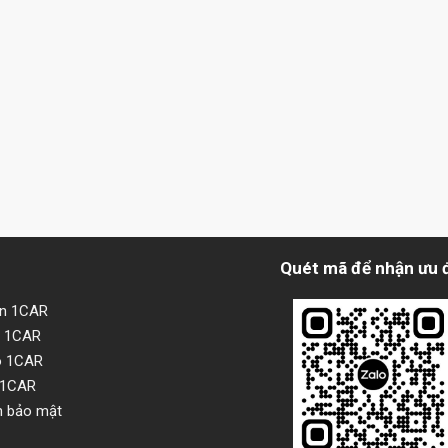
Quét mã để nhận ưu 
ện 1CAR
i 1CAR
o 1CAR
 1CAR
h bảo mật