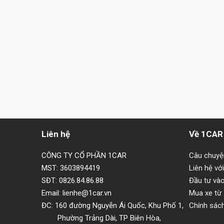
Liên hệ
Về 1CAR
CÔNG TY CỔ PHẦN 1CAR
Câu chuy
MST: 3603894419
Liên hệ vớ
SĐT: 0826.84.86.88
Đầu tư và
Email: lienhe@1car.vn
Mua xe từ
ĐC: 160 đường Nguyễn Ái Quốc, Khu Phố 1,
Chính sác
Phường Trảng Dài, TP Biên Hòa,