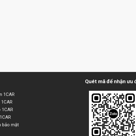
Quét mã để nhận ưu 
ện 1CAR
i 1CAR
o 1CAR
 1CAR
h bảo mật