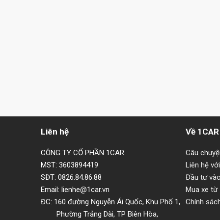
Liên hệ
Về 1CAR
CÔNG TY CỔ PHẦN 1CAR
Câu chuy
MST: 3603894419
Liên hệ vớ
SĐT: 0826.84.86.88
Đầu tư và
Email: lienhe@1car.vn
Mua xe từ
ĐC: 160 đường Nguyễn Ái Quốc, Khu Phố 1,
Chính sác
Phường Trảng Dài, TP Biên Hòa,