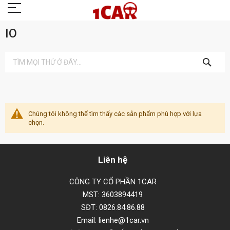
IO
TÌM
KIẾM
Chúng tôi không thể tìm thấy các sản phẩm phù hợp với lựa
chọn.
Liên hệ
CÔNG TY CỔ PHẦN 1CAR
MST: 3603894419
SĐT: 0826.84.86.88
Email: lienhe@1car.vn