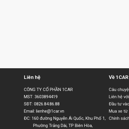
Liên hệ
Về 1CAR
CÔNG TY CỔ PHẦN 1CAR
Câu chuy
MST: 3603894419
Liên hệ vớ
SĐT: 0826.84.86.88
Đầu tư và
Email: lienhe@1car.vn
Mua xe từ
ĐC: 160 đường Nguyễn Ái Quốc, Khu Phố 1,
Chính sác
Phường Trảng Dài, TP Biên Hòa,