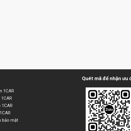
Quét mã để nhận ưu 
ện 1CAR
i 1CAR
o 1CAR
 1CAR
h bảo mật