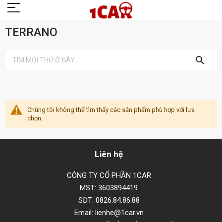
TERRANO
TÌM
KIẾM
Chúng tôi không thể tìm thấy các sản phẩm phù hợp với lựa
chọn.
Liên hệ
CÔNG TY CỔ PHẦN 1CAR
MST: 3603894419
SĐT: 0826.84.86.88
Email: lienhe@1car.vn