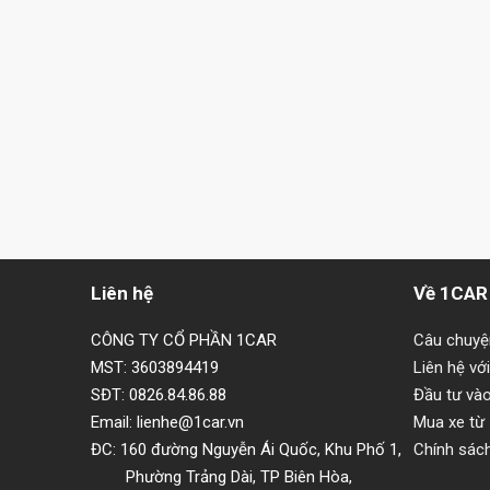
Liên hệ
Về 1CAR
CÔNG TY CỔ PHẦN 1CAR
Câu chuy
MST: 3603894419
Liên hệ vớ
SĐT: 0826.84.86.88
Đầu tư và
Email: lienhe@1car.vn
Mua xe từ
ĐC: 160 đường Nguyễn Ái Quốc, Khu Phố 1,
Chính sác
Phường Trảng Dài, TP Biên Hòa,