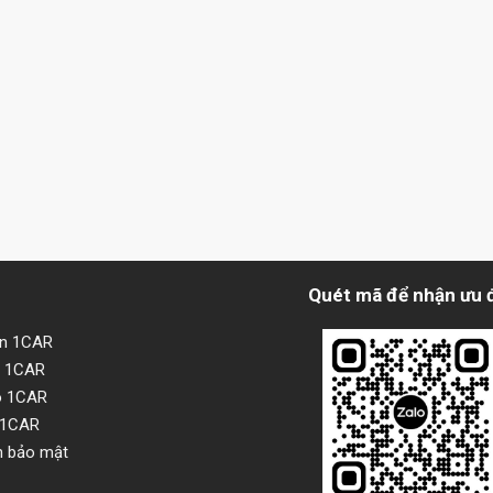
Quét mã để nhận ưu 
ện 1CAR
i 1CAR
o 1CAR
 1CAR
h bảo mật