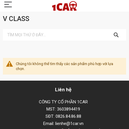
V CLASS
TÌM
KIẾM
Chúng tôi không thể tìm thấy các sản phẩm phù hợp với lựa
chọn.
Liên hệ
CÔNG TY CỔ PHẦN 1CAR
MST: 3603894419
SĐT: 0826.84.86.88
Email: lienhe@1car.vn