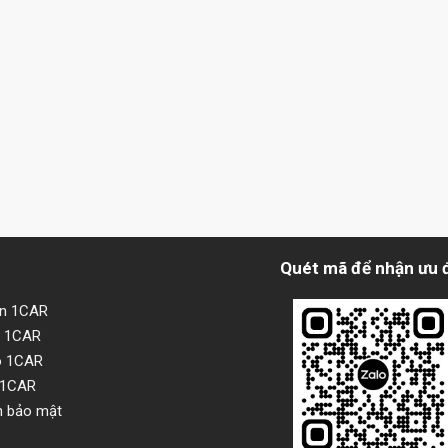
Quét mã để nhận ưu 
ện 1CAR
i 1CAR
o 1CAR
 1CAR
h bảo mật