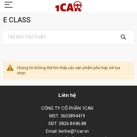
E CLASS
TÌM
KIẾM
Chúng tôi không thể tìm thấy các sản phẩm phù hợp với lựa
chọn.
Liên hệ
CÔNG TY CỔ PHẦN 1CAR
MST: 3603894419
SĐT: 0826.84.86.88
Email: lienhe@1car.vn