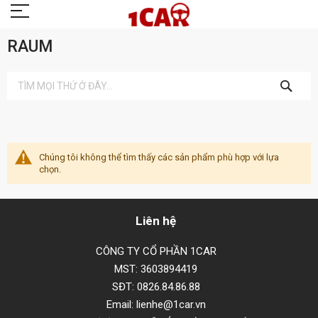
RAUM
TÌM
KIẾM
Chúng tôi không thể tìm thấy các sản phẩm phù hợp với lựa
chọn.
Liên hệ
CÔNG TY CỔ PHẦN 1CAR
MST: 3603894419
SĐT: 0826.84.86.88
Email: lienhe@1car.vn