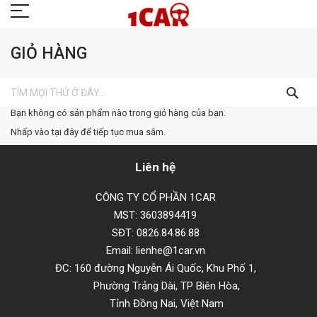
GIỎ HÀNG
TÌM
KIẾ
Bạn không có sản phẩm nào trong giỏ hàng của bạn.
Nhấp vào
tại đây
để tiếp tục mua sắm.
Liên hệ
CÔNG TY CỔ PHẦN 1CAR
MST: 3603894419
SĐT: 0826.84.86.88
Email: lienhe@1car.vn
ĐC: 160 đường Nguyễn Ái Quốc, Khu Phố 1,
Phường Trảng Dài, TP Biên Hòa,
Tỉnh Đồng Nai, Việt Nam