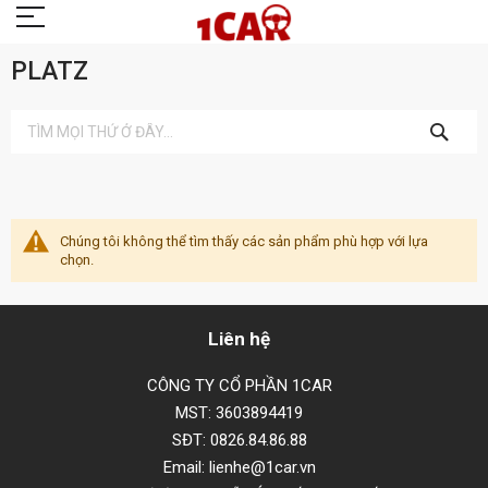
PLATZ
TÌM
KIẾM
Chúng tôi không thể tìm thấy các sản phẩm phù hợp với lựa
chọn.
Liên hệ
CÔNG TY CỔ PHẦN 1CAR
MST: 3603894419
SĐT: 0826.84.86.88
Email: lienhe@1car.vn