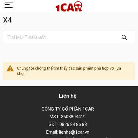
X4
TÌM
KIẾM
Chúng tôi không thể tìm thấy các sản phẩm phù hợp với lựa
chọn.
Liên hệ
CÔNG TY CỔ PHẦN 1CAR
MST: 3603894419
SĐT: 0826.84.86.88
Email: lienhe@1car.vn