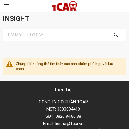
INSIGHT
TÌM
KIẾM
Chúng tôi không thể tìm thấy các sản phẩm phù hợp với lựa
chọn.
Liên hệ
CÔNG TY CỔ PHẦN 1CAR
MST: 3603894419
SĐT: 0826.84.86.88
Email: lienhe@1car.vn