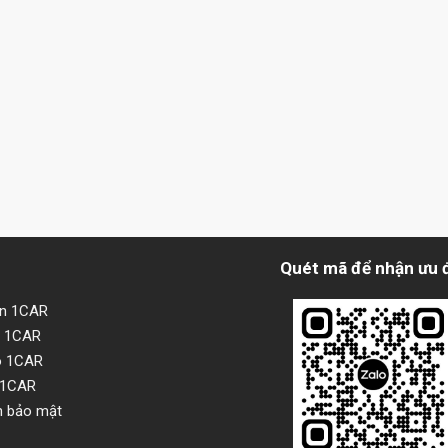
Quét mã để nhận ưu 
ện 1CAR
i 1CAR
o 1CAR
 1CAR
h bảo mật