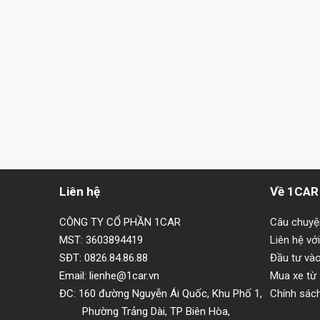
Liên hệ
Về 1CAR
CÔNG TY CỔ PHẦN 1CAR
Câu chuy
MST: 3603894419
Liên hệ vớ
SĐT: 0826.84.86.88
Đầu tư và
Email: lienhe@1car.vn
Mua xe từ
ĐC: 160 đường Nguyễn Ái Quốc, Khu Phố 1,
Chính sác
Phường Trảng Dài, TP Biên Hòa,