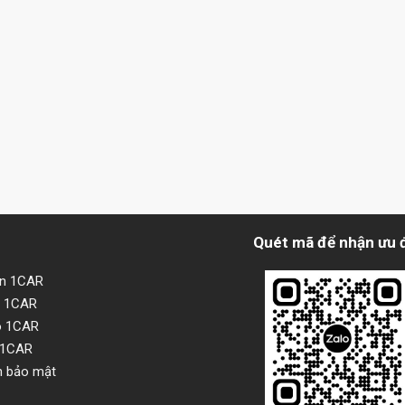
Quét mã để nhận ưu 
ện 1CAR
i 1CAR
o 1CAR
 1CAR
h bảo mật