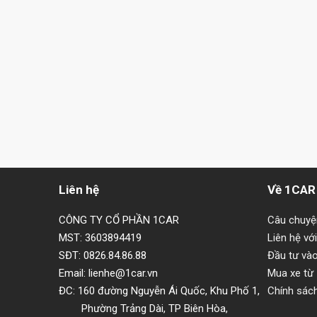
Liên hệ
Về 1CAR
CÔNG TY CỔ PHẦN 1CAR
Câu chuy
MST: 3603894419
Liên hệ vớ
SĐT: 0826.84.86.88
Đầu tư và
Email: lienhe@1car.vn
Mua xe từ
ĐC: 160 đường Nguyễn Ái Quốc, Khu Phố 1,
Chính sác
Phường Trảng Dài, TP Biên Hòa,