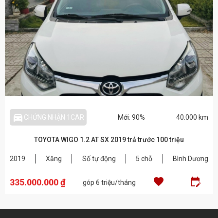
directions_car_filled_outlined
CHỨNG NHẬN 1CAR
Mới: 90%
40.000 km
TOYOTA WIGO 1.2 AT SX 2019 trả trước 100 triệu
2019
Xăng
Số tự động
5 chỗ
Bình Dương
favorite
edit
335.000.000 ₫
góp 6 triệu/tháng