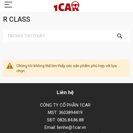
R CLASS
TÌM
KIẾM
Chúng tôi không thể tìm thấy các sản phẩm phù hợp với lựa
chọn.
Liên hệ
CÔNG TY CỔ PHẦN 1CAR
MST: 3603894419
SĐT: 0826.84.86.88
Email: lienhe@1car.vn