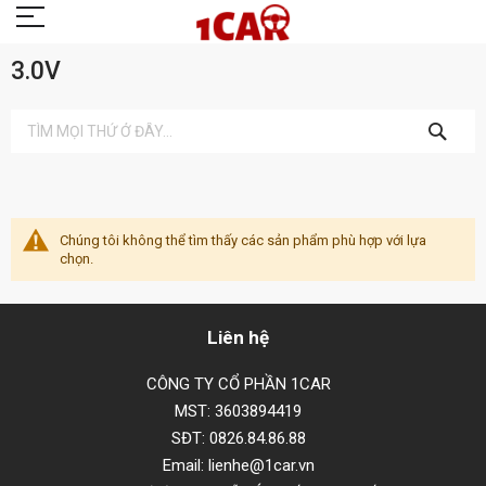
3.0V
TÌM
KIẾM
Chúng tôi không thể tìm thấy các sản phẩm phù hợp với lựa
chọn.
Liên hệ
CÔNG TY CỔ PHẦN 1CAR
MST: 3603894419
SĐT: 0826.84.86.88
Email: lienhe@1car.vn