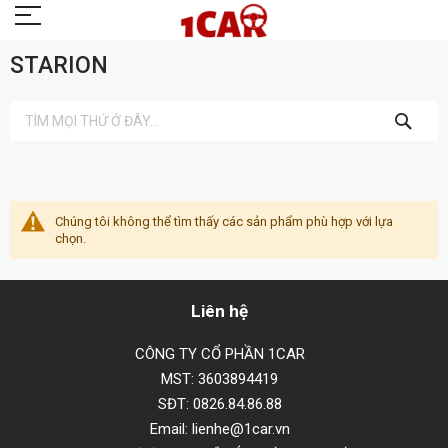
STARION
TÌM
KIẾM
Chúng tôi không thể tìm thấy các sản phẩm phù hợp với lựa
chọn.
Liên hệ
CÔNG TY CỔ PHẦN 1CAR
MST: 3603894419
SĐT: 0826.84.86.88
Email: lienhe@1car.vn