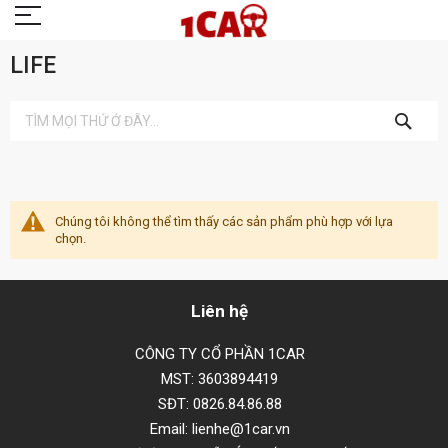
LIFE
TÌM
KIẾM
Chúng tôi không thể tìm thấy các sản phẩm phù hợp với lựa
chọn.
Liên hệ
CÔNG TY CỔ PHẦN 1CAR
MST: 3603894419
SĐT: 0826.84.86.88
Email: lienhe@1car.vn