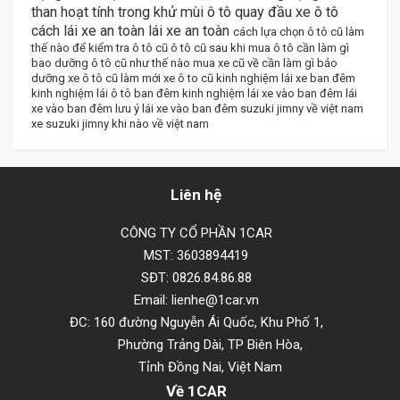
than hoạt tính trong khử mùi ô tô
quay đầu xe ô tô
cách lái xe an toàn
lái xe an toàn
cách lựa chọn ô tô cũ
làm
thế nào để kiểm tra ô tô cũ
ô tô cũ
sau khi mua ô tô cần làm gì
bao dưỡng ô tô cũ như thế nào
mua xe cũ về cần làm gì
bảo
dưỡng xe ô tô cũ
làm mới xe ô to cũ
kinh nghiệm lái xe ban đêm
kinh nghiệm lái ô tô ban đêm
kinh nghiệm lái xe vào ban đêm
lái
xe vào ban đêm
lưu ý lái xe vào ban đêm
suzuki jimny về việt nam
xe suzuki jimny khi nào về việt nam
Liên hệ
CÔNG TY CỔ PHẦN 1CAR
MST: 3603894419
SĐT: 0826.84.86.88
Email: lienhe@1car.vn
ĐC: 160 đường Nguyễn Ái Quốc, Khu Phố 1,
Phường Trảng Dài, TP Biên Hòa,
Tỉnh Đồng Nai, Việt Nam
Về 1CAR