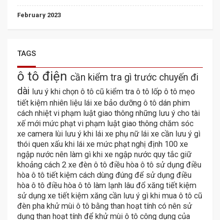
February 2023
TAGS
ô tô điện
cần kiểm tra gì trước chuyến đi
dài
lưu ý khi chọn ô tô cũ
kiểm tra ô tô
lốp ô tô
mẹo
tiết kiệm nhiên liệu lái xe
bảo dưỡng ô tô
dán phim
cách nhiệt
vi phạm luật giao thông
những lưu ý cho tài
xế mới
mức phạt vi phạm luật giao thông
chăm sóc
xe
camera lùi
lưu ý khi lái xe
phụ nữ lái xe cần lưu ý gì
thói quen xấu khi lái xe
mức phạt nghị định 100
xe
ngập nước
nên làm gì khi xe ngập nước
quy tắc giữ
khoảng cách 2 xe
đèn ô tô
điều hòa ô tô
sử dụng điều
hòa ô tô tiết kiệm
cách dùng đúng để sử dụng điều
hòa ô tô
điều hòa ô tô làm lạnh lâu
đổ xăng tiết kiệm
sử dụng xe tiết kiệm xăng
cần lưu ý gì khi mua ô tô cũ
đèn pha
khử mùi ô tô bằng than hoạt tính
có nên sử
dụng than hoạt tính để khử mùi ô tô
công dụng của