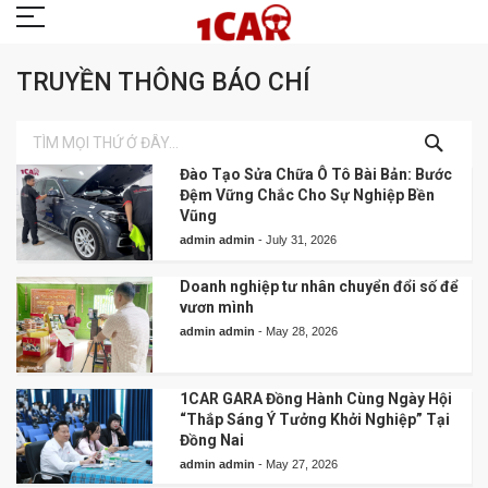
TRUYỀN THÔNG BÁO CHÍ
TÌM
KIẾM
Đào Tạo Sửa Chữa Ô Tô Bài Bản: Bước
Đệm Vững Chắc Cho Sự Nghiệp Bền
Vũng
admin admin
-
July 31, 2026
Doanh nghiệp tư nhân chuyển đổi số để
vươn mình
admin admin
-
May 28, 2026
1CAR GARA Đồng Hành Cùng Ngày Hội
“Thắp Sáng Ý Tưởng Khởi Nghiệp” Tại
Đồng Nai
admin admin
-
May 27, 2026