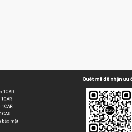
Quét mã để nhận ưu 
ện 1CAR
i 1CAR
o 1CAR
 1CAR
h bảo mật