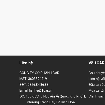
Liên hệ
Về 1CAR
CÔNG TY CỔ PHẦN 1CAR
Câu chuy
MST: 3603894419
Liên hệ vớ
SĐT: 0826.84.86.88
Đầu tư và
Email: lienhe@1car.vn
Mua xe từ
ĐC: 160 đường Nguyễn Ái Quốc, Khu Phố 1,
Chính sác
Phường Trảng Dài, TP Biên Hòa,