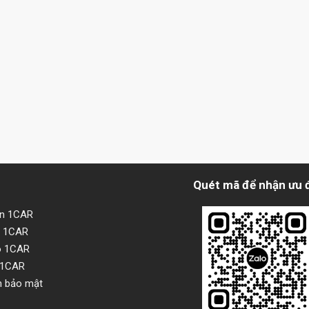
Quét mã để nhận ưu 
ện 1CAR
i 1CAR
o 1CAR
 1CAR
h bảo mật