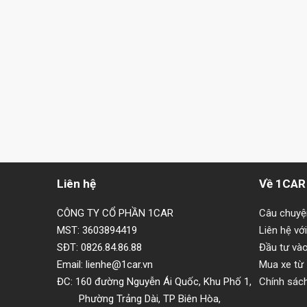
Liên hệ
Về 1CAR
CÔNG TY CỔ PHẦN 1CAR
Câu chuy
MST: 3603894419
Liên hệ vớ
SĐT: 0826.84.86.88
Đầu tư và
Email: lienhe@1car.vn
Mua xe từ
ĐC: 160 đường Nguyễn Ái Quốc, Khu Phố 1,
Chính sác
Phường Trảng Dài, TP Biên Hòa,