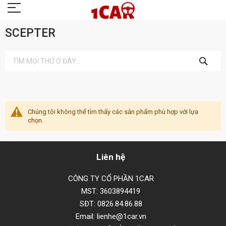
SCEPTER
TÌM
KIẾM
Chúng tôi không thể tìm thấy các sản phẩm phù hợp với lựa
chọn.
Liên hệ
CÔNG TY CỔ PHẦN 1CAR
MST: 3603894419
SĐT: 0826.84.86.88
Email: lienhe@1car.vn