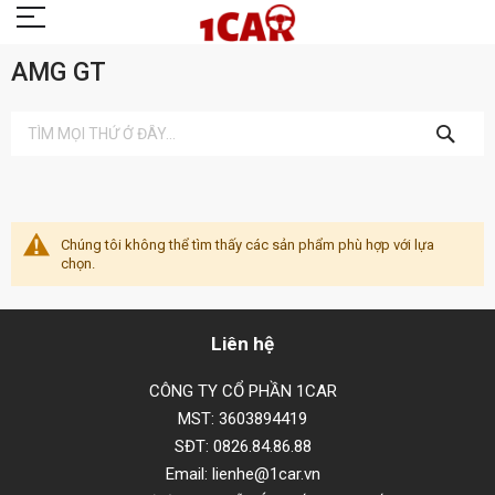
AMG GT
TÌM
KIẾM
Chúng tôi không thể tìm thấy các sản phẩm phù hợp với lựa
chọn.
Liên hệ
CÔNG TY CỔ PHẦN 1CAR
MST: 3603894419
SĐT: 0826.84.86.88
Email: lienhe@1car.vn