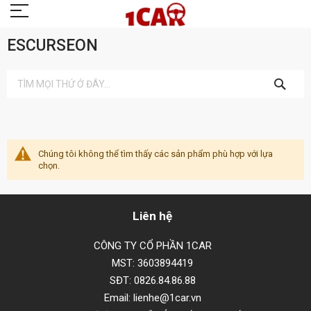
ESCURSEON
TÌM
KIẾM
Chúng tôi không thể tìm thấy các sản phẩm phù hợp với lựa
chọn.
Liên hệ
CÔNG TY CỔ PHẦN 1CAR
MST: 3603894419
SĐT: 0826.84.86.88
Email: lienhe@1car.vn